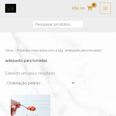
Ir
Pesquisa
R$
0,00
para
o
conteúdo
Início
/ Produtos marcados com a tag “antepasto para torradas”
antepasto para torradas
Exibindo um único resultado