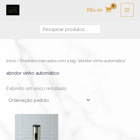
Ir
Pesquisa
R$
0,00
para
o
conteúdo
Início
/ Produtos marcados com a tag “abridor vinho automático”
abridor vinho automático
Exibindo um único resultado